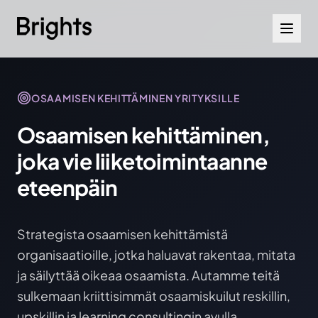
Skip to content
OSAAMISEN KEHITTÄMINEN YRITYKSILLE
Osaamisen kehittäminen,
joka vie liiketoimintaanne
eteenpäin
Strategista osaamisen kehittämistä
organisaatioille, jotka haluavat rakentaa, mitata
ja säilyttää oikeaa osaamista. Autamme teitä
sulkemaan kriittisimmät osaamiskuilut reskillin,
upskillin ja learning consultingin avulla.