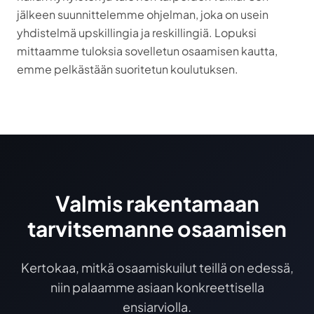
jälkeen suunnittelemme ohjelman, joka on usein
yhdistelmä upskillingia ja reskillingiä. Lopuksi
mittaamme tuloksia sovelletun osaamisen kautta,
emme pelkästään suoritetun koulutuksen.
Valmis rakentamaan
tarvitsemanne osaamisen
Kertokaa, mitkä osaamiskuilut teillä on edessä,
niin palaamme asiaan konkreettisella
ensiarviolla.