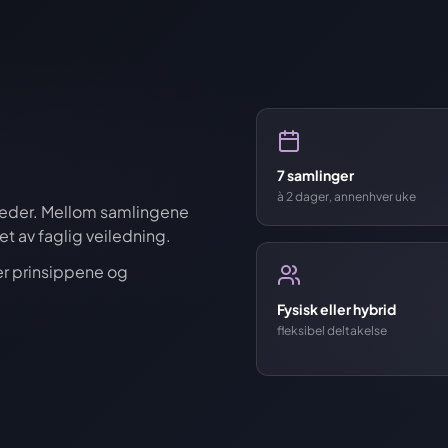
7 samlinger
à 2 dager, annenhver uke
neder. Mellom samlingene
t av faglig veiledning.
r prinsippene og
Fysisk eller hybrid
fleksibel deltakelse