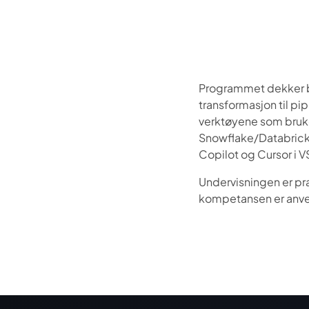
Programmet dekker br
transformasjon til pi
verktøyene som bruke
Snowflake/Databricks
Copilot og Cursor i 
Undervisningen er pra
kompetansen er anve