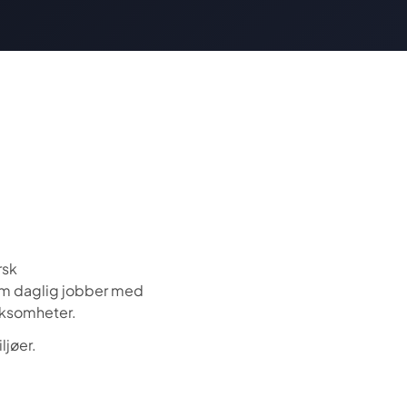
rsk
om daglig jobber med
rksomheter.
ljøer.