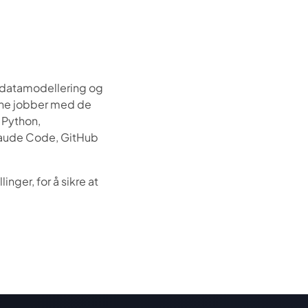
 datamodellering og
erne jobber med de
 Python,
Claude Code, GitHub
nger, for å sikre at