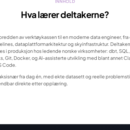
INNHOLD
Hva lærer deltakerne?
edden av verktøykassen til en moderne data engineer, fra
pelines, dataplattformarkitektur og skyinfrastruktur. Deltak
s i produksjon hos ledende norske virksomheter: dbt, SQL,
, Git, Docker, og AI-assisterte utvikling med blant annet 
VS Code.
ksisnær fra dag én, med ekte datasett og reelle problemstilli
ndbar direkte etter opplæring.