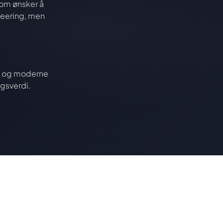
som ønsker å
neering, men
al og moderne
ngsverdi.