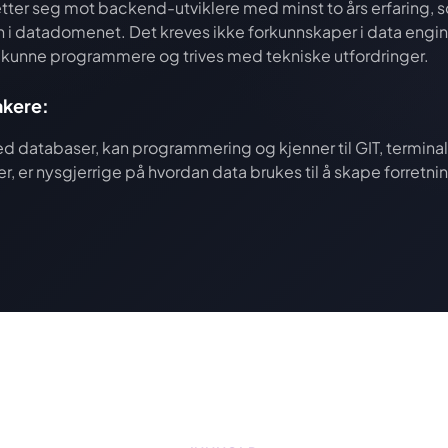
ter seg mot backend-utviklere med minst to års erfaring, 
 i datadomenet. Det kreves ikke forkunnskaper i data engi
kunne programmere og trives med tekniske utfordringer.
akere:
ed databaser, kan programmering og kjenner til GIT, termin
er, er nysgjerrige på hvordan data brukes til å skape forretni