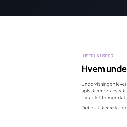
INSTRUKTØRER
Hvem under
Undervisningen lever
spisskompetanseaktør
dataplattformer, dat
Det deltakerne lærer 