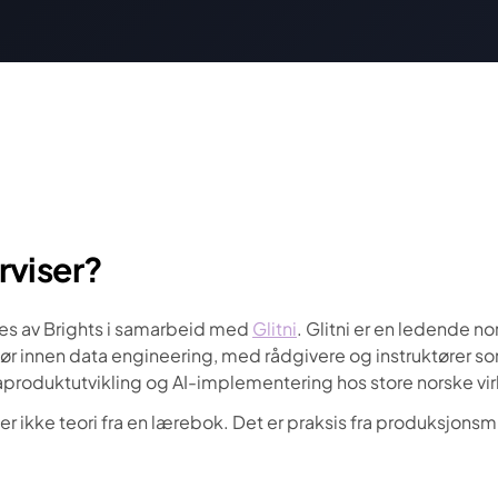
viser?
es av Brights i samarbeid med
Glitni
. Glitni er en ledende no
 innen data engineering, med rådgivere og instruktører s
aproduktutvikling og AI-implementering hos store norske vi
er ikke teori fra en lærebok. Det er praksis fra produksjonsmi